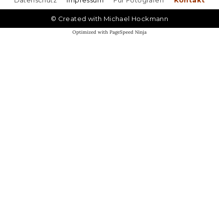
Datenschutz
Impressum
Für Fotografen
Kontakt
©
Created with Michael Hockmann
Optimized with
PageSpeed Ninja