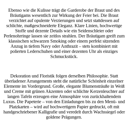
Ebenso wie die Kulisse trägt die Garderobe der Braut und des
Bräutigams wesentlich zur Wirkung der Feier bei. Die Braut
verzichtet auf opulente Verzierungen und setzt stattdessen auf
schlichte, maßgeschneiderte Eleganz. Klare Linien, hochwertige
Stoffe und dezente Details wie ein Seidenschleier oder
Perlenohrringe lassen sie zeitlos strahlen. Der Bräutigam greift zum
klassischen schwarzen Smoking oder einem perfekt sitzenden
Anzug in tiefem Navy oder Anthrazit – stets kombiniert mit
polierten Lederschuhen und einer dezenten Uhr als einziges
Schmuckstück.
Dekoration und Floristik folgen derselben Philosophie. Statt
überladener Arrangements steht die natürliche Schönheit einzelner
Elemente im Vordergrund. Große, elegante Blumensträuße in Weiß
und Creme mit grünen Akzenten oder schlichte Kerzenleuchter auf
langen Tafeln erzeugen eine Atmosphäre von zurückhaltendem
Luxus. Die Papeterie – von den Einladungen bis zu den Menü- und
Platzkarten – wird auf hochwertigem Papier gedruckt, oft mit
handgeschriebener Kalligrafie und veredelt durch Wachssiegel oder
goldene Prägungen.