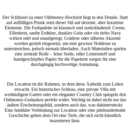
Der Schlüssel zu einer Oldmoney-Hochzeit liegt in den Details. Statt
auf auffälligen Prunk setzt dieser Stil auf dezente, aber luxuriöse
Elemente. Die Farbpalette ist klassisch und zurückhaltend: Creme,
Elfenbein, sanfte Erdtöne, dunkles Grün oder ein tiefes Navy
wirken edel und unaufgeregt. Goldene oder silberne Akzente
werden gezielt eingesetzt, um eine gewisse Noblesse zu
unterstreichen, jedoch niemals überladen. Auch Materialien spielen
eine zentrale Rolle – feine Seide, edler Leinenstoff und
handgeschöpftes Papier für die Papeterie sorgen für eine
durchgängig hochwertige Anmutung.
Die Location ist der Rahmen, in dem diese Ästhetik zum Leben
erwacht. Ein historisches Schloss, eine private Villa mit
weitläufigem Garten oder ein eleganter Country Club spiegeln den
Oldmoney-Gedanken perfekt wider. Wichtig ist dabei nicht nur das
äußere Erscheinungsbild, sondern auch das, was dahintersteckt:
Eine familiäre Verbindung zur Location oder eine jahrhundertealte
Geschichte geben dem Ort eine Tiefe, die sich nicht künstlich
inszenieren lässt.